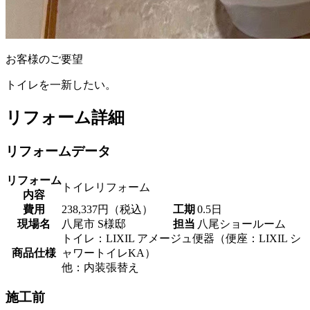
お客様のご要望
トイレを一新したい。
リフォーム詳細
リフォームデータ
リフォーム
トイレリフォーム
内容
費用
238,337円（税込）
工期
0.5日
現場名
八尾市 S様邸
担当
八尾ショールーム
トイレ：LIXIL アメージュ便器（便座：LIXIL シ
商品仕様
ャワートイレKA）
他：内装張替え
施工前