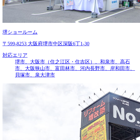
堺ショールーム
〒599-8253 大阪府堺市中区深阪6丁1-30
対応エリア
堺市、大阪市（住之江区・住吉区）、和泉市、高石
市、大阪狭山市、富田林市、河内長野市、岸和田市、
貝塚市、泉大津市