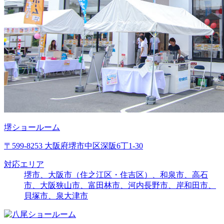
堺ショールーム
〒599-8253 大阪府堺市中区深阪6丁1-30
対応エリア
堺市、大阪市（住之江区・住吉区）、和泉市、高石
市、大阪狭山市、富田林市、河内長野市、岸和田市、
貝塚市、泉大津市