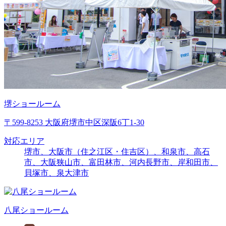
堺ショールーム
〒599-8253 大阪府堺市中区深阪6丁1-30
対応エリア
堺市、大阪市（住之江区・住吉区）、和泉市、高石
市、大阪狭山市、富田林市、河内長野市、岸和田市、
貝塚市、泉大津市
八尾ショールーム