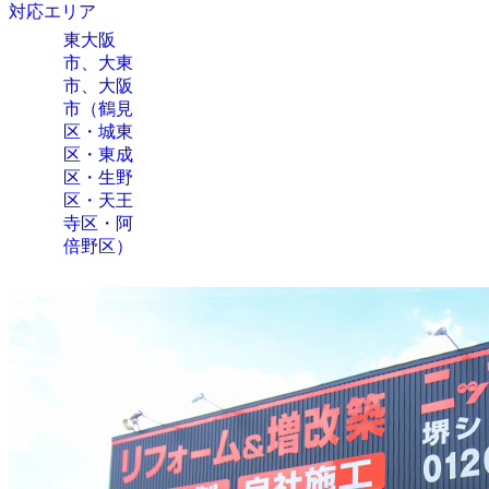
対応エリア
東大阪
市、大東
市、大阪
市（鶴見
区・城東
区・東成
区・生野
区・天王
寺区・阿
倍野区）