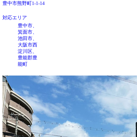
豊中市熊野町1-1-14
対応エリア
豊中市、
箕面市、
池田市、
大阪市西
淀川区、
豊能郡豊
能町