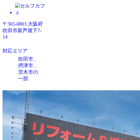
〒565-0803 大阪府
吹田市新芦屋下7-
14
対応エリア
吹田市、
摂津市、
茨木市の
一部