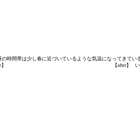
お昼の時間帯は少し春に近づいているような気温になってきてい
】 【after】 いかがでし