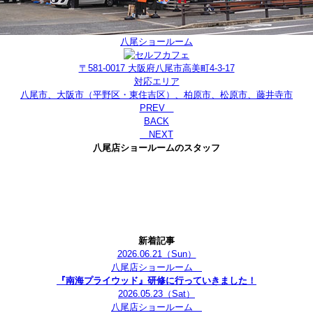
八尾ショールーム
〒581-0017 大阪府八尾市高美町4-3-17
対応エリア
八尾市、大阪市（平野区・東住吉区）、柏原市、松原市、藤井寺市
PREV
BACK
NEXT
八尾店ショールームのスタッフ
新着記事
2026.06.21
（Sun）
八尾店ショールーム
『南海プライウッド』研修に行っていきました！
2026.05.23
（Sat）
八尾店ショールーム