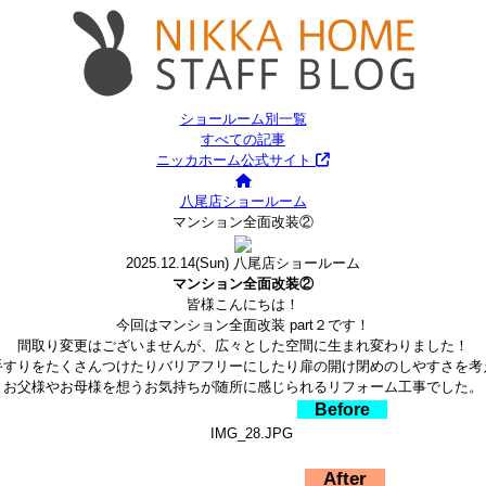
ショールーム別一覧
すべての記事
ニッカホーム公式サイト
八尾店ショールーム
マンション全面改装②
2025.12.14
(Sun)
八尾店ショールーム
マンション全面改装②
皆様こんにちは！
今回はマンション全面改装 part２です！
間取り変更はございませんが、広々とした空間に生まれ変わりました！
手すりをたくさんつけたりバリアフリーにしたり扉の開け閉めのしやすさを考
お父様やお母様を想うお気持ちが随所に感じられるリフォーム工事でした。
Before
After