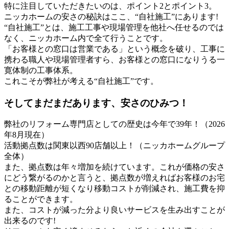
特に注目していただきたいのは、ポイント2とポイント3。
ニッカホームの安さの秘訣はここ、“自社施工”にあります!
“自社施工”とは、施工工事や現場管理を他社へ任せるのでは
なく、ニッカホーム内で全て行うことです。
「お客様との窓口は営業である」という概念を破り、工事に
携わる職人や現場管理者すら、お客様との窓口になりうる一
寛体制の工事体系。
これこそが弊社が考える“自社施工”です。
そしてまだまだあります、安さのひみつ！
弊社のリフォーム専門店としての歴史は今年で
39
年！（
2026
年
8月現在）
活動拠点数は関東以西90店舗以上！（ニッカホームグループ
全体）
また、拠点数は年々増加を続けています。これが価格の安さ
にどう繋がるのかと言うと、拠点数が増えればお客様のお宅
との移動距離が短くなり移動コストが削減され、施工費を抑
ることができます。
また、コストが減った分より良いサービスを生み出すことが
出来るのです!