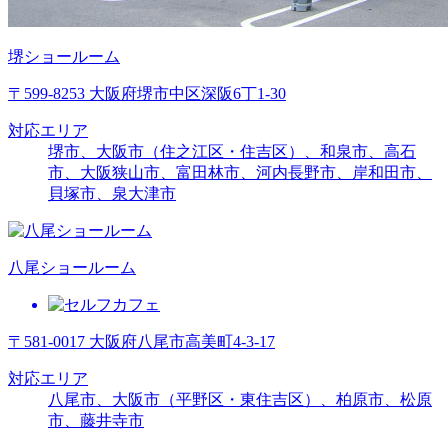
堺ショールーム
〒599-8253 大阪府堺市中区深阪6丁1-30
対応エリア
堺市、大阪市（住之江区・住吉区）、和泉市、高石
市、大阪狭山市、富田林市、河内長野市、岸和田市、
貝塚市、泉大津市
八尾ショールーム
〒581-0017 大阪府八尾市高美町4-3-17
対応エリア
八尾市、大阪市（平野区・東住吉区）、柏原市、松原
市、藤井寺市