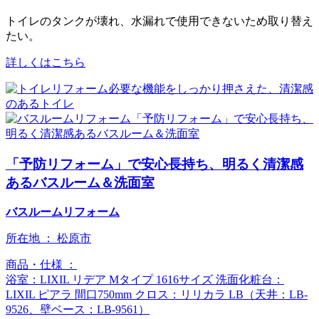
トイレのタンクが壊れ、水漏れで使用できないため取り替え
たい。
詳しくはこちら
「予防リフォーム」で安心長持ち、明るく清潔感
あるバスルーム＆洗面室
バスルームリフォーム
所在地 ：
松原市
商品・仕様 ：
浴室：LIXIL リデア Mタイプ 1616サイズ 洗面化粧台：
LIXIL ピアラ 間口750mm クロス：リリカラ LB（天井：LB-
9526、壁ベース：LB-9561）